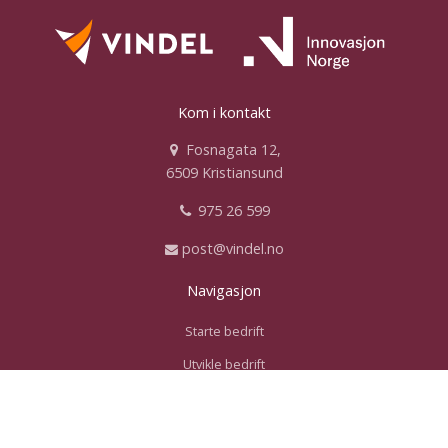
Kom i kontakt
Fosnagata 12,
6509 Kristiansund
975 26 599
post@vindel.no
Navigasjon
Starte bedrift
Utvikle bedrift
Starte prosjekt
Scroll
til
VindelHub
toppe